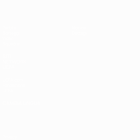
UEFA Under 17
Partite
Notizie
Sorteggi
Dettagli
Video
Squadre
SITI
NETWORK
UEFA
UEFA.com
Fondazione
UEFA
CAMBIA LINGUA
Italiano
English
Français
Deutsch
Русский
Español
Italiano
Português
Privacy