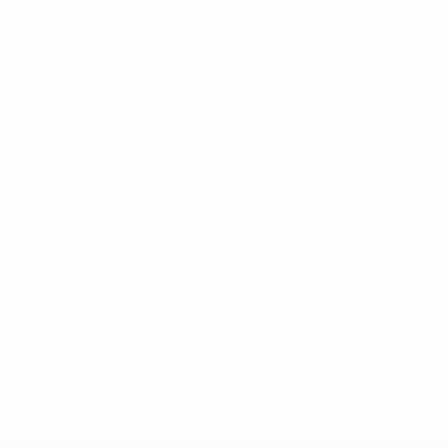
* Sospesa fino a nuovo avviso. <a
href='https://it.uefa.com/insideuefa/mediaservices/media
148df62d7eb6-64dbbd01b1cf-1000--fifa-uefa-
sospendono-nazionali-e-club-russi-da-tutte-le-
competi/'>Altre informazioni</a>