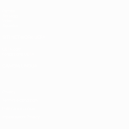
Partite
Sorteggi
Video
Squadre
SITI NETWORK UEFA
UEFA.com
Fondazione UEFA
CAMBIA LINGUA
Italiano
English
Français
Deutsch
Русский
Español
Italiano
P
Privacy
Termini e condizioni
Politica sui cookie
Impostazioni Privacy