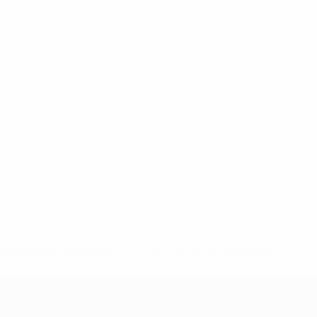
148df62d7eb6-64dbbd01b1cf-1000--fifa-uefa-sospendono-
</a>