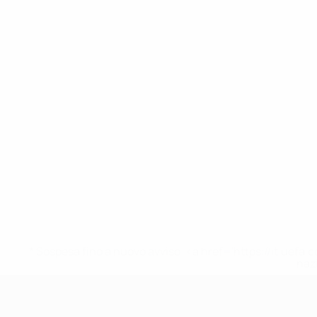
* Sospesa fino a nuovo avviso. <a href='https://it.u
naz
UEFA Under 17