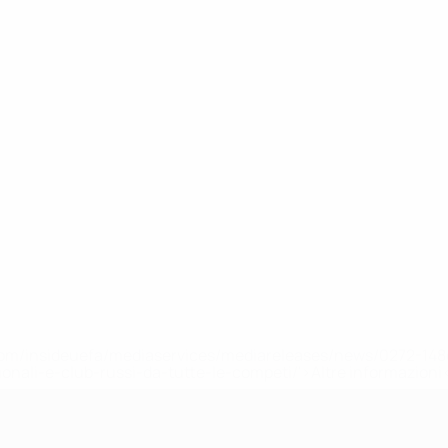
efa.com/insideuefa/mediaservices/mediareleases/news/0272-
ionali-e-club-russi-da-tutte-le-competi/'>Altre informazioni