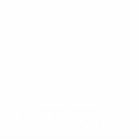
* Sospesa fino a nuovo avviso. <a
href='https://it.uefa.com/insideuefa/mediaservices/media
148df62d7eb6-64dbbd01b1cf-1000--fifa-uefa-
sospendono-nazionali-e-club-russi-da-tutte-le-
competi/'>Altre informazioni</a>