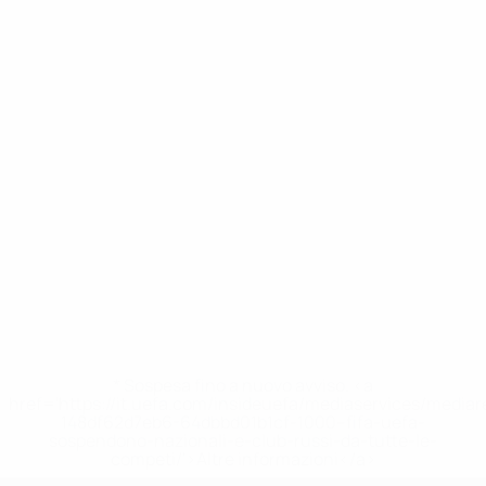
* Sospesa fino a nuovo avviso. <a
href='https://it.uefa.com/insideuefa/mediaservices/media
148df62d7eb6-64dbbd01b1cf-1000--fifa-uefa-
sospendono-nazionali-e-club-russi-da-tutte-le-
competi/'>Altre informazioni</a>