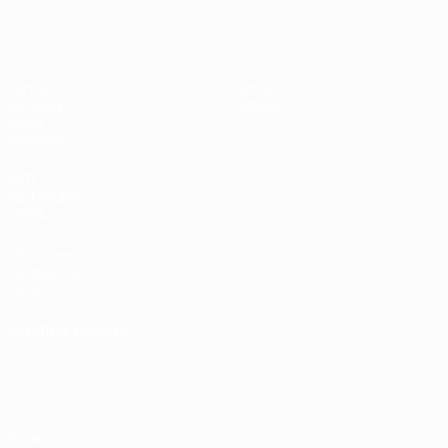
UEFA Under 17
Partite
Notizie
Sorteggi
Dettagli
Video
Squadre
SITI
NETWORK
UEFA
UEFA.com
Fondazione
UEFA
CAMBIA LINGUA
Italiano
English
Français
Deutsch
Русский
Español
Italiano
Português
Privacy