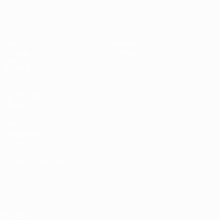
UEFA Under 17
Partite
Notizie
Sorteggi
Dettagli
Video
Squadre
SITI
NETWORK
UEFA
UEFA.com
Fondazione
UEFA
CAMBIA LINGUA
Italiano
English
Français
Deutsch
Русский
Español
Italiano
Português
Privacy