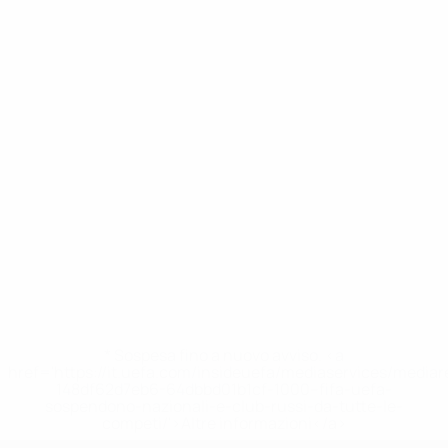
* Sospesa fino a nuovo avviso. <a
href='https://it.uefa.com/insideuefa/mediaservices/media
148df62d7eb6-64dbbd01b1cf-1000--fifa-uefa-
sospendono-nazionali-e-club-russi-da-tutte-le-
competi/'>Altre informazioni</a>