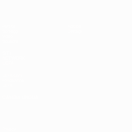
UEFA Under 17
Partite
Notizie
Sorteggi
Dettagli
Video
Squadre
SITI
NETWORK
UEFA
UEFA.com
Fondazione
UEFA
CAMBIA LINGUA
Italiano
English
Français
Deutsch
Русский
Español
Italiano
Português
Privacy