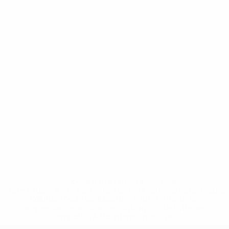
* Sospesa fino a nuovo avviso. <a
href='https://it.uefa.com/insideuefa/mediaservices/media
148df62d7eb6-64dbbd01b1cf-1000--fifa-uefa-
sospendono-nazionali-e-club-russi-da-tutte-le-
competi/'>Altre informazioni</a>