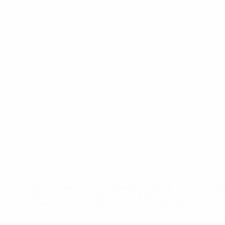
* Sospesa fino a nuovo avviso. <a
href='https://it.uefa.com/insideuefa/mediaservices/media
148df62d7eb6-64dbbd01b1cf-1000--fifa-uefa-
sospendono-nazionali-e-club-russi-da-tutte-le-
competi/'>Altre informazioni</a>