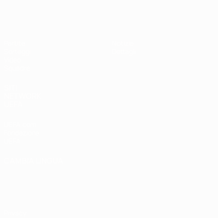
UEFA Under 17
Partite
Notizie
Sorteggi
Dettagli
Video
Squadre
SITI
NETWORK
UEFA
UEFA.com
Fondazione
UEFA
CAMBIA LINGUA
Italiano
English
Français
Deutsch
Русский
Español
Italiano
Português
Privacy