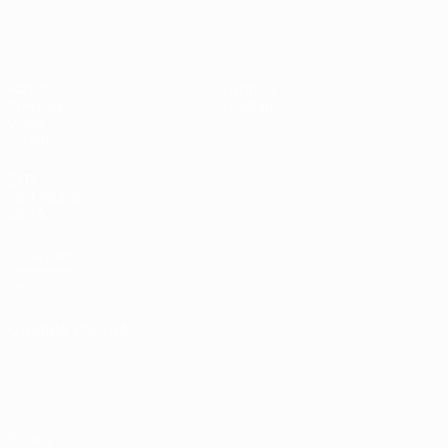
UEFA Under 17
Partite
Notizie
Sorteggi
Dettagli
Video
Squadre
SITI
NETWORK
UEFA
UEFA.com
Fondazione
UEFA
CAMBIA LINGUA
Italiano
English
Français
Deutsch
Русский
Español
Italiano
Português
Privacy