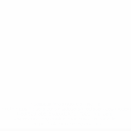
* Sospesa fino a nuovo avviso. <a
href='https://it.uefa.com/insideuefa/mediaservices/media
148df62d7eb6-64dbbd01b1cf-1000--fifa-uefa-
sospendono-nazionali-e-club-russi-da-tutte-le-
competi/'>Altre informazioni</a>