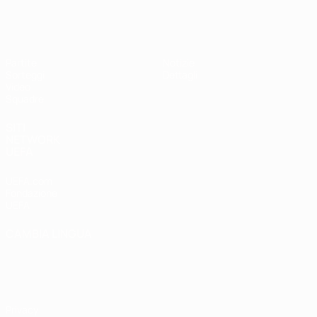
UEFA Under 17
Partite
Notizie
Sorteggi
Dettagli
Video
Squadre
SITI
NETWORK
UEFA
UEFA.com
Fondazione
UEFA
CAMBIA LINGUA
Italiano
English
Français
Deutsch
Русский
Español
Italiano
Português
Privacy