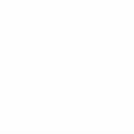
* Sospesa fino a nuovo avviso. <a
href='https://it.uefa.com/insideuefa/mediaservices/media
148df62d7eb6-64dbbd01b1cf-1000--fifa-uefa-
sospendono-nazionali-e-club-russi-da-tutte-le-
competi/'>Altre informazioni</a>