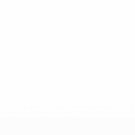
efa.com/insideuefa/mediaservices/mediareleases/news/0272-
ionali-e-club-russi-da-tutte-le-competi/'>Altre informazioni