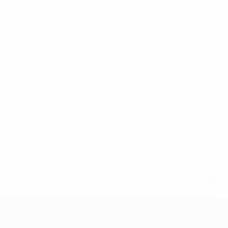
* Sospesa fino a nuovo avviso. <a href='https://it.u
naz
UEFA Under 17