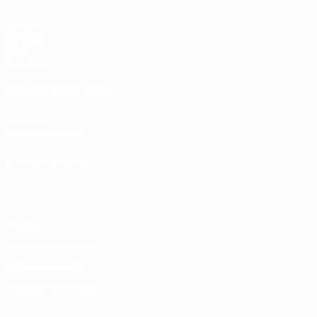
Partite
Sorteggi
Video
Squadre
SITI NETWORK UEFA
UEFA.com
Fondazione UEFA
CAMBIA LINGUA
Italiano
English
Français
Deutsch
Русский
Español
Italiano
P
Privacy
Termini e condizioni
Politica sui cookie
Impostazioni Privacy