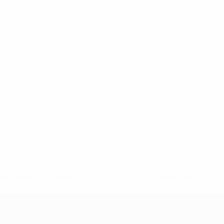
148df62d7eb6-64dbbd01b1cf-1000--fifa-uefa-sospendono-
</a>