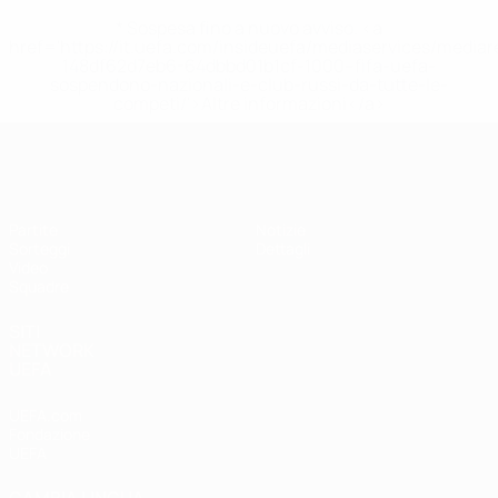
* Sospesa fino a nuovo avviso. <a
href='https://it.uefa.com/insideuefa/mediaservices/media
148df62d7eb6-64dbbd01b1cf-1000--fifa-uefa-
sospendono-nazionali-e-club-russi-da-tutte-le-
competi/'>Altre informazioni</a>
UEFA Under 17
Partite
Notizie
Sorteggi
Dettagli
Video
Squadre
SITI
NETWORK
UEFA
UEFA.com
Fondazione
UEFA