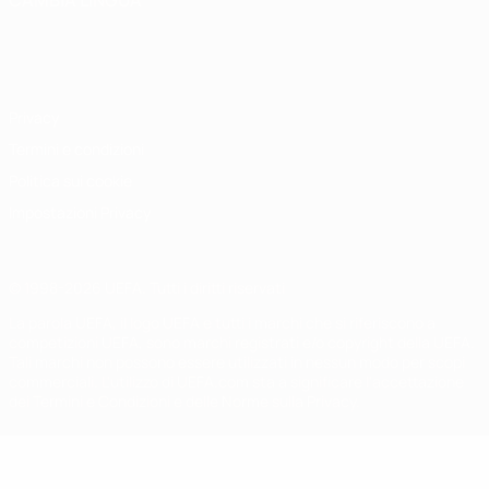
CAMBIA LINGUA
Italiano
English
Français
Deutsch
Русский
Español
Italiano
Português
Privacy
Termini e condizioni
Politica sui cookie
Impostazioni Privacy
© 1998-2026 UEFA. Tutti i diritti riservati
La parola UEFA, il logo UEFA e tutti i marchi che si riferiscono a
competizioni UEFA, sono marchi registrati e/o copyright della UEFA.
Tali marchi non possono essere utilizzati in nessun modo per scopi
commerciali. L'utilizzo di UEFA.com sta a significare l'accettazione
dei Termini e Condizioni e delle Norme sulla Privacy.