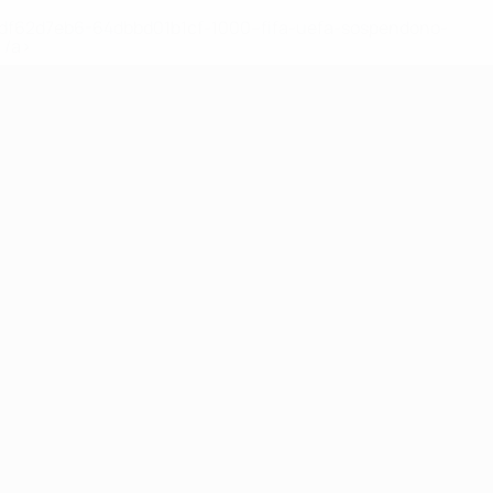
148df62d7eb6-64dbbd01b1cf-1000--fifa-uefa-sospendono-
</a>