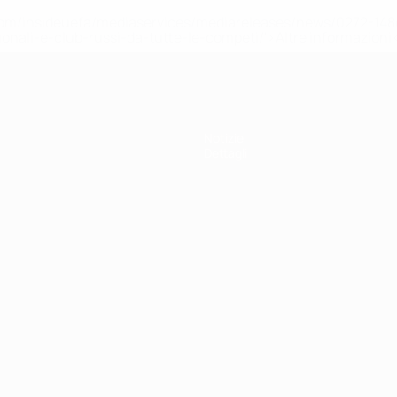
efa.com/insideuefa/mediaservices/mediareleases/news/0272-
ionali-e-club-russi-da-tutte-le-competi/'>Altre informazioni
Notizie
Dettagli
ortuguês