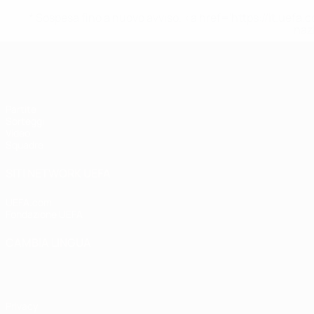
* Sospesa fino a nuovo avviso. <a href='https://it.u
naz
UEFA Under 17
Partite
Sorteggi
Video
Squadre
SITI NETWORK UEFA
UEFA.com
Fondazione UEFA
CAMBIA LINGUA
Italiano
English
Français
Deutsch
Русский
Español
Italiano
P
Privacy