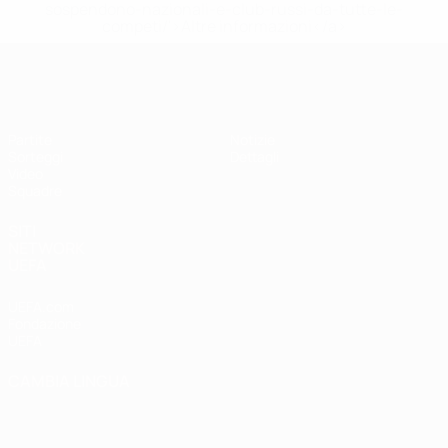
sospendono-nazionali-e-club-russi-da-tutte-le-
competi/'>Altre informazioni</a>
UEFA Under 17
Partite
Notizie
Sorteggi
Dettagli
Video
Squadre
SITI
NETWORK
UEFA
UEFA.com
Fondazione
UEFA
CAMBIA LINGUA
Italiano
English
Français
Deutsch
Русский
Español
Italiano
Português