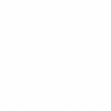
14 novembre 2026
17 novembre 2026
* Sospesa fino a nuovo avviso. <a
href='https://it.uefa.com/insideuefa/mediaservices/media
148df62d7eb6-64dbbd01b1cf-1000--fifa-uefa-