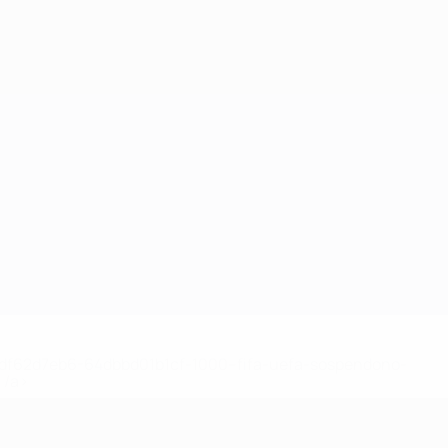
148df62d7eb6-64dbbd01b1cf-1000--fifa-uefa-sospendono-
</a>