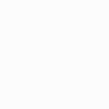
Notizie
Dettagli
ortuguês