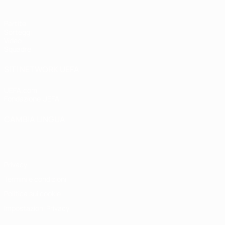
Partite
Sorteggi
Video
Squadre
SITI NETWORK UEFA
UEFA.com
Fondazione UEFA
CAMBIA LINGUA
Italiano
English
Français
Deutsch
Русский
Español
Italiano
P
Privacy
Termini e condizioni
Politica sui cookie
Impostazioni Privacy