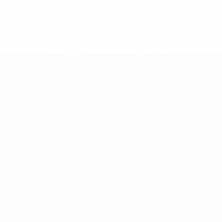
* Sospesa fino a nuovo avviso. <a
href='https://it.uefa.com/insideuefa/mediaservices/media
148df62d7eb6-64dbbd01b1cf-1000--fifa-uefa-
sospendono-nazionali-e-club-russi-da-tutte-le-
competi/'>Altre informazioni</a>
UEFA Under 17
Partite
Notizie
Sorteggi
Dettagli
Video
Squadre
SITI
NETWORK
UEFA
UEFA.com
Fondazione
UEFA