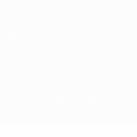
CAMBIA LINGUA
Italiano
English
Français
Deutsch
Русский
Español
Italiano
Português
Privacy
Termini e condizioni
Politica sui cookie
Impostazioni Privacy
© 1998-2026 UEFA. Tutti i diritti riservati
La parola UEFA, il logo UEFA e tutti i marchi che si riferiscono a
competizioni UEFA, sono marchi registrati e/o copyright della UEFA.
Tali marchi non possono essere utilizzati in nessun modo per scopi
commerciali. L'utilizzo di UEFA.com sta a significare l'accettazione
dei Termini e Condizioni e delle Norme sulla Privacy.