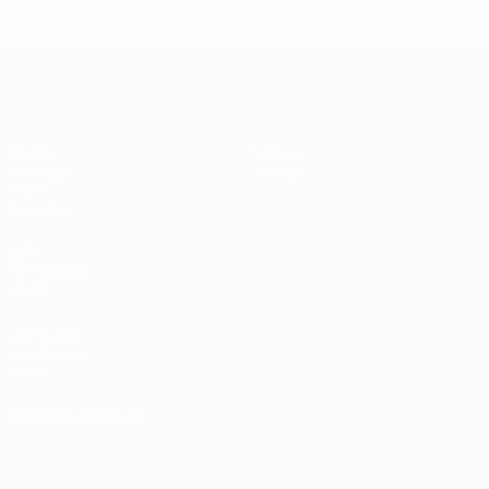
sospendono-nazionali-e-club-russi-da-tutte-le-
competi/'>Altre informazioni</a>
UEFA Under 17
Partite
Notizie
Sorteggi
Dettagli
Video
Squadre
SITI
NETWORK
UEFA
UEFA.com
Fondazione
UEFA
CAMBIA LINGUA
Italiano
English
Français
Deutsch
Русский
Español
Italiano
Português