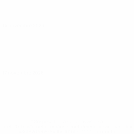
14 novembre 2026
17 novembre 2026
* Sospesa fino a nuovo avviso. <a
href='https://it.uefa.com/insideuefa/mediaservices/media
148df62d7eb6-64dbbd01b1cf-1000--fifa-uefa-