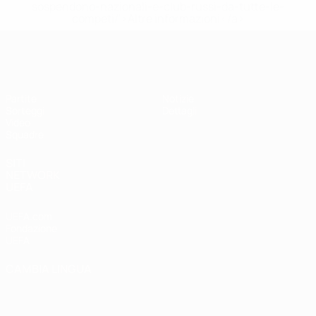
sospendono-nazionali-e-club-russi-da-tutte-le-
competi/'>Altre informazioni</a>
UEFA Under 17
Partite
Notizie
Sorteggi
Dettagli
Video
Squadre
SITI
NETWORK
UEFA
UEFA.com
Fondazione
UEFA
CAMBIA LINGUA
Italiano
English
Français
Deutsch
Русский
Español
Italiano
Português