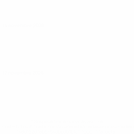
14 novembre 2026
17 novembre 2026
* Sospesa fino a nuovo avviso. <a
href='https://it.uefa.com/insideuefa/mediaservices/media
148df62d7eb6-64dbbd01b1cf-1000--fifa-uefa-