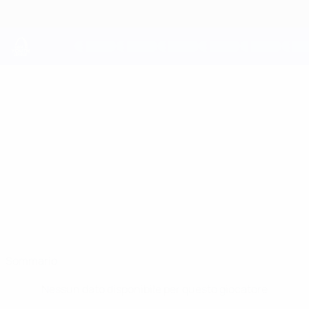
Passa
al
contenuto
principale
UEFA Youth League
JESSE
Jesse Bisiwu Stat.
BISIWU
Barcelona
Belgio
Sommario
Nessun dato disponibile per questo giocatore