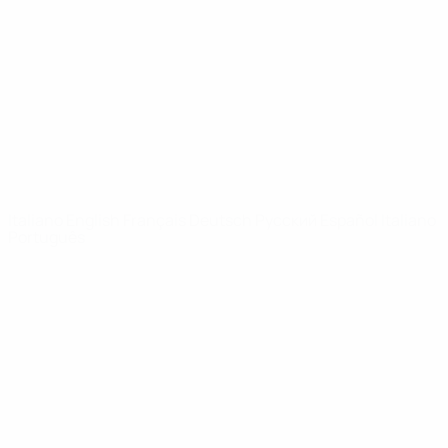
Notizie
Dettagli
SITI
NETWORK
UEFA
UEFA.com
Fondazione
UEFA
CAMBIA LINGUA
Italiano
English
Français
Deutsch
Русский
Español
Italiano
Português
Privacy
Termini e condizioni
Politica sui cookie
Impostazioni Privacy