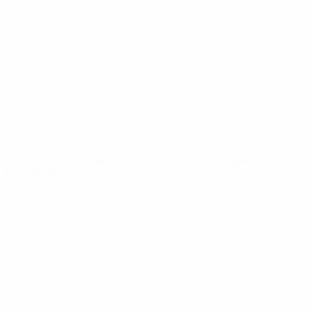
Notizie
Dettagli
SITI
NETWORK
UEFA
UEFA.com
Fondazione
UEFA
CAMBIA LINGUA
Italiano
English
Français
Deutsch
Русский
Español
Italiano
Português
Privacy
Termini e condizioni
Politica sui cookie
Impostazioni Privacy