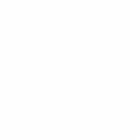
UEFA Youth League
Video
Storia
Notizie
Dettagli
SITI
NETWORK
UEFA
UEFA.com
Fondazione
UEFA
CAMBIA LINGUA
Italiano
English
Français
Deutsch
Русский
Español
Italiano
Português
Privacy