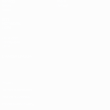
Sorteggi
Storia
Gironi
Dettagli
Video
SITI
NETWORK
UEFA
UEFA.com
Fondazione
UEFA
CAMBIA LINGUA
Italiano
English
Français
Deutsch
Русский
Español
Italiano
Português
Privacy
Termini e condizioni
Politica sui cookie
Impostazioni Privacy