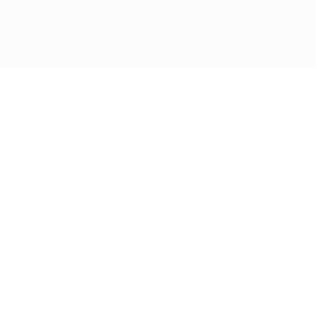
Passa
al
contenuto
principale
UEFA Futsal Champions League
RYAN GOMES
Ryan Gomes Stat.
Futsal Minerva
Sommario
Nessun dato disponibile per questo giocatore