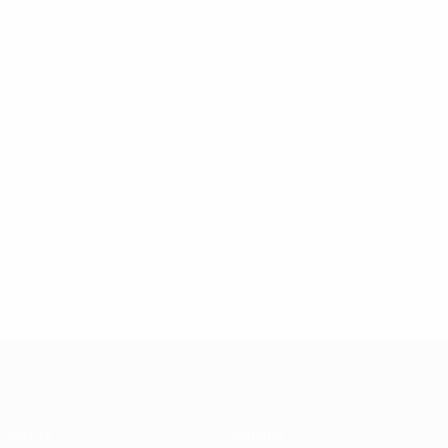
UEFA Futsal Champions League
Partite
Squadre