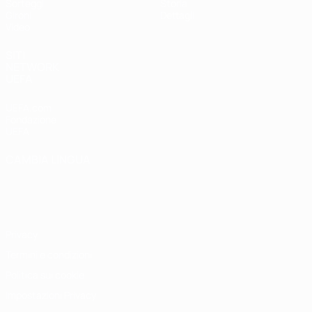
Sorteggi
Storia
Gironi
Dettagli
Video
SITI
NETWORK
UEFA
UEFA.com
Fondazione
UEFA
CAMBIA LINGUA
Italiano
English
Français
Deutsch
Русский
Español
Italiano
Português
Privacy
Termini e condizioni
Politica sui cookie
Impostazioni Privacy