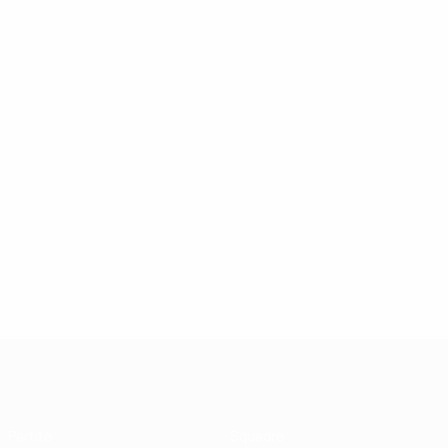
UEFA Futsal Champions League
Partite
Squadre