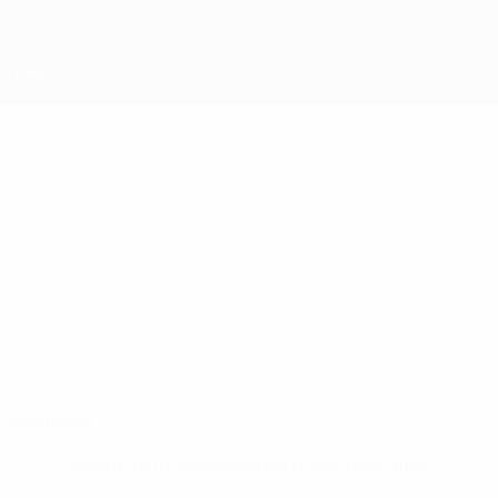
Passa
al
contenuto
principale
UEFA Futsal Champions League
ANILTON
Anilton Silva Stat.
SILVA
Benfica
Sommario
Nessun dato disponibile per questo giocatore