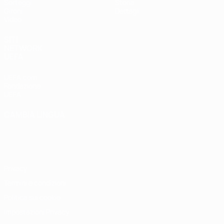
Sorteggi
Storia
Gironi
Dettagli
Video
SITI
NETWORK
UEFA
UEFA.com
Fondazione
UEFA
CAMBIA LINGUA
Italiano
English
Français
Deutsch
Русский
Español
Italiano
Português
Privacy
Termini e condizioni
Politica sui cookie
Impostazioni Privacy