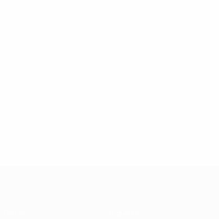
UEFA Futsal Champions League
Partite
Squadre