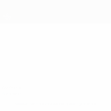
Passa
al
contenuto
principale
UEFA Futsal Champions League
JAKOB
Jakob Rems Stat.
REMS
Vrhnika
Confronta
Sommario
Nessun dato disponibile per questo giocatore