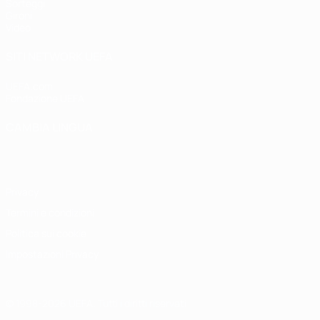
Sorteggi
Gironi
Video
SITI NETWORK UEFA
UEFA.com
Fondazione UEFA
CAMBIA LINGUA
Italiano
English
Français
Deutsch
Русский
Español
Italiano
P
Privacy
Termini e condizioni
Politica sui cookie
Impostazioni Privacy
© 1998-2026 UEFA. Tutti i diritti riservati