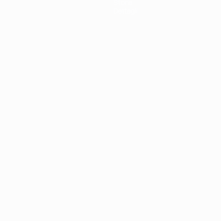
Storia
Dettagli
ortuguês