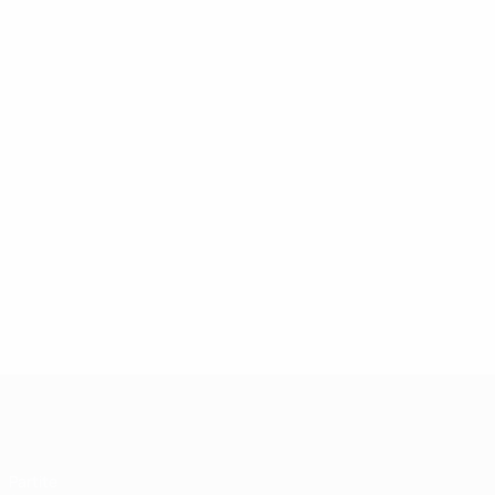
UEFA Futsal Champions League
Partite