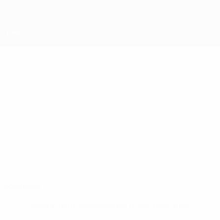
Passa
al
contenuto
principale
UEFA Futsal Champions League
MAURIZIO
Maurizio Silvestri Stat.
SILVESTRI
Catania
Sommario
Nessun dato disponibile per questo giocatore