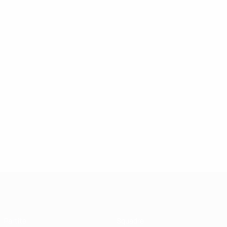
UEFA Futsal Champions League
Partite
Squadre