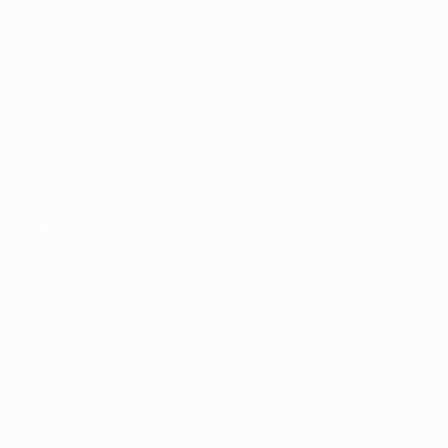
Sorteggi
Storia
Gironi
Dettagli
Video
SITI
NETWORK
UEFA
UEFA.com
Fondazione
UEFA
CAMBIA LINGUA
Italiano
English
Français
Deutsch
Русский
Español
Italiano
Português
Privacy
Termini e condizioni
Politica sui cookie
Impostazioni Privacy