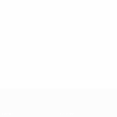
UEFA Futsal Champions League
Partite
Squadre