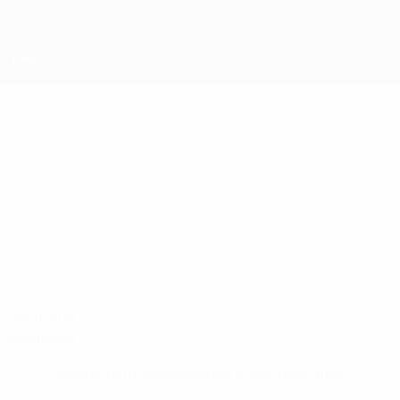
Passa
al
contenuto
principale
UEFA Futsal Champions League
MATHEUS
Matheus Minatti Stat.
MINATTI
Blue Magic Dublin
Confronta
Sommario
Nessun dato disponibile per questo giocatore