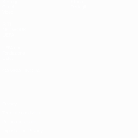
Sorteggi
Storia
Gironi
Dettagli
Video
SITI
NETWORK
UEFA
UEFA.com
Fondazione
UEFA
CAMBIA LINGUA
Italiano
English
Français
Deutsch
Русский
Español
Italiano
Português
Privacy
Termini e condizioni
Politica sui cookie
Impostazioni Privacy