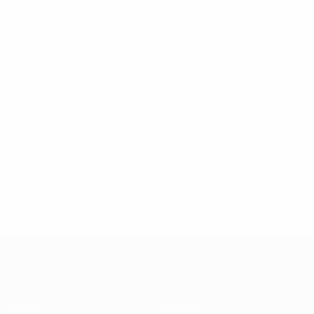
UEFA Futsal Champions League
Partite
Squadre