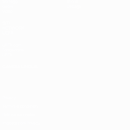
Sorteggi
Storia
Gironi
Dettagli
Video
SITI
NETWORK
UEFA
UEFA.com
Fondazione
UEFA
CAMBIA LINGUA
Italiano
English
Français
Deutsch
Русский
Español
Italiano
Português
Privacy
Termini e condizioni
Politica sui cookie
Impostazioni Privacy