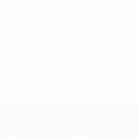
UEFA Futsal Champions League
Partite
Squadre