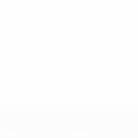
UEFA Futsal Champions League
Partite
Squadre