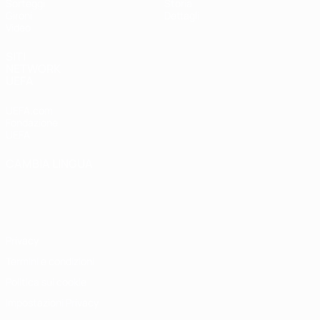
Sorteggi
Storia
Gironi
Dettagli
Video
SITI
NETWORK
UEFA
UEFA.com
Fondazione
UEFA
CAMBIA LINGUA
Italiano
English
Français
Deutsch
Русский
Español
Italiano
Português
Privacy
Termini e condizioni
Politica sui cookie
Impostazioni Privacy