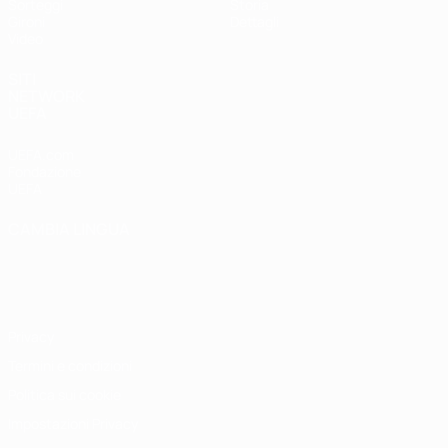
Sorteggi
Storia
Gironi
Dettagli
Video
SITI
NETWORK
UEFA
UEFA.com
Fondazione
UEFA
CAMBIA LINGUA
Italiano
English
Français
Deutsch
Русский
Español
Italiano
Português
Privacy
Termini e condizioni
Politica sui cookie
Impostazioni Privacy