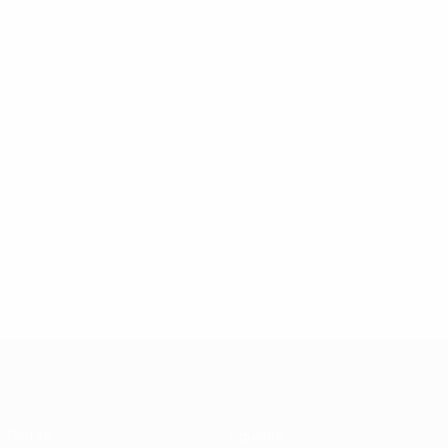
UEFA Futsal Champions League
Partite
Squadre