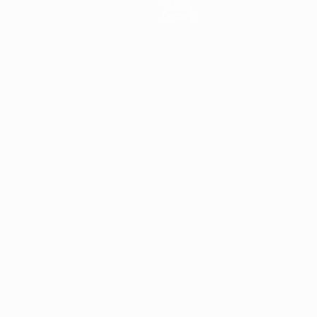
Storia
Dettagli
ortuguês