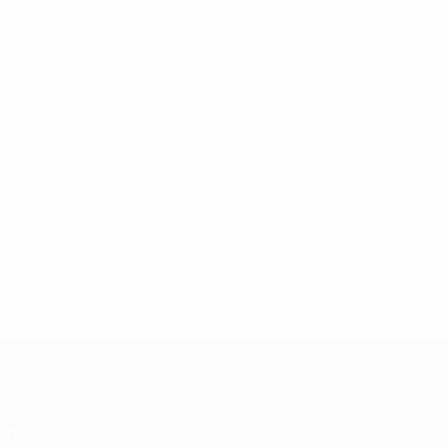
UEFA Futsal Champions League
Partite