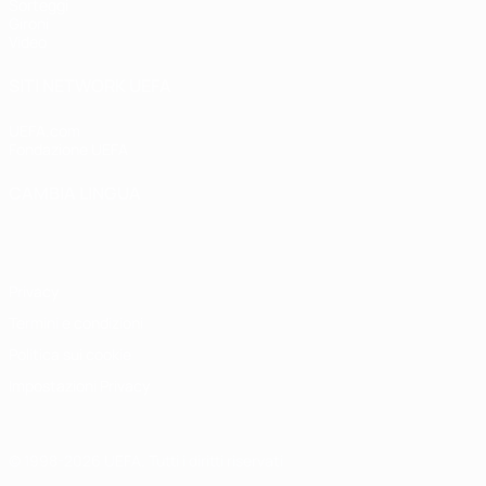
Sorteggi
Gironi
Video
SITI NETWORK UEFA
UEFA.com
Fondazione UEFA
CAMBIA LINGUA
Italiano
English
Français
Deutsch
Русский
Español
Italiano
P
Privacy
Termini e condizioni
Politica sui cookie
Impostazioni Privacy
© 1998-2026 UEFA. Tutti i diritti riservati