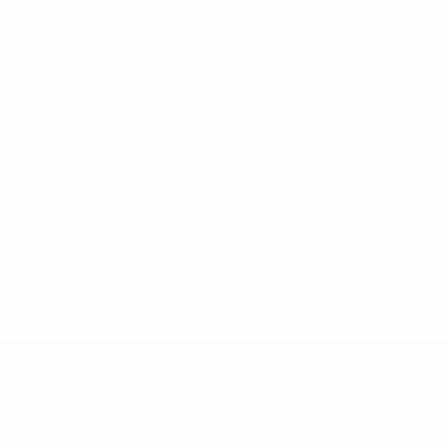
UEFA Futsal Champions League
Partite
Squadre