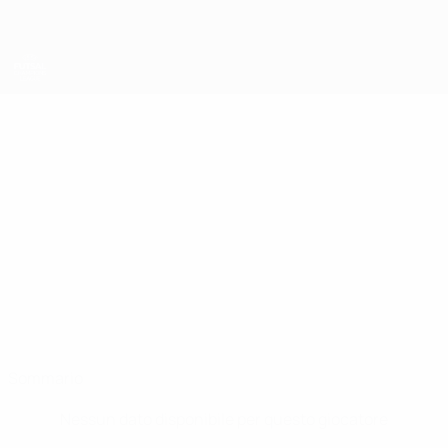
Passa
al
contenuto
principale
UEFA Futsal Champions League
DARKO
Darko Nikolic Stat.
NIKOLIC
Bajo Pivljanin
Sommario
Nessun dato disponibile per questo giocatore