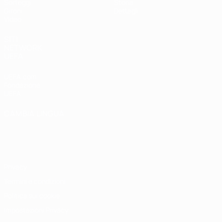
Sorteggi
Storia
Gironi
Dettagli
Video
SITI
NETWORK
UEFA
UEFA.com
Fondazione
UEFA
CAMBIA LINGUA
Italiano
English
Français
Deutsch
Русский
Español
Italiano
Português
Privacy
Termini e condizioni
Politica sui cookie
Impostazioni Privacy