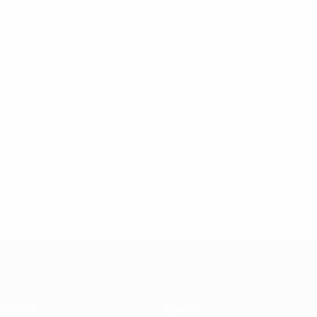
UEFA Futsal Champions League
Partite
Squadre