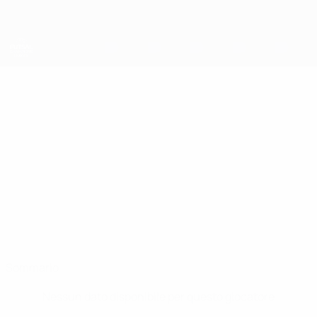
Passa
al
contenuto
principale
UEFA Futsal Champions League
LUCAS
Lucas Feiste Stat.
FEISTE
Weilimdorf
Sommario
Nessun dato disponibile per questo giocatore