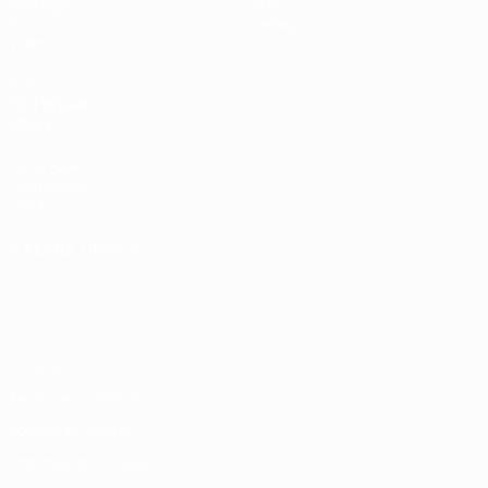
Sorteggi
Storia
Gironi
Dettagli
Video
SITI
NETWORK
UEFA
UEFA.com
Fondazione
UEFA
CAMBIA LINGUA
Italiano
English
Français
Deutsch
Русский
Español
Italiano
Português
Privacy
Termini e condizioni
Politica sui cookie
Impostazioni Privacy