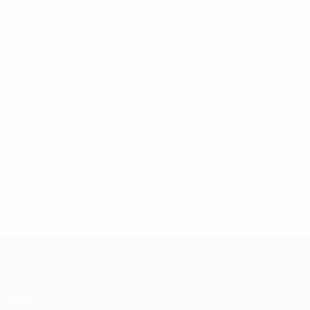
UEFA Futsal Champions League
Partite