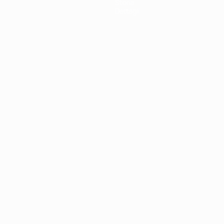
Storia
Dettagli
ortuguês