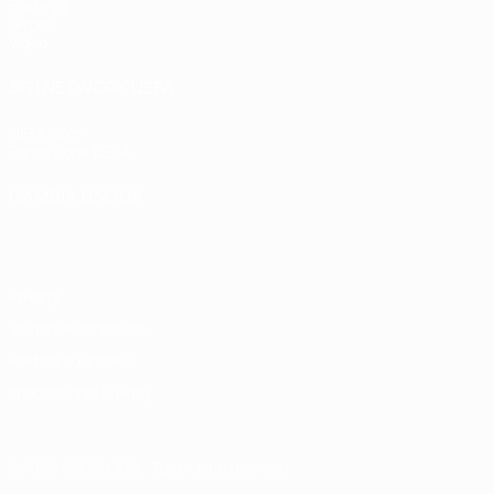
Sorteggi
Gironi
Video
SITI NETWORK UEFA
UEFA.com
Fondazione UEFA
CAMBIA LINGUA
Italiano
English
Français
Deutsch
Русский
Español
Italiano
P
Privacy
Termini e condizioni
Politica sui cookie
Impostazioni Privacy
© 1998-2026 UEFA. Tutti i diritti riservati