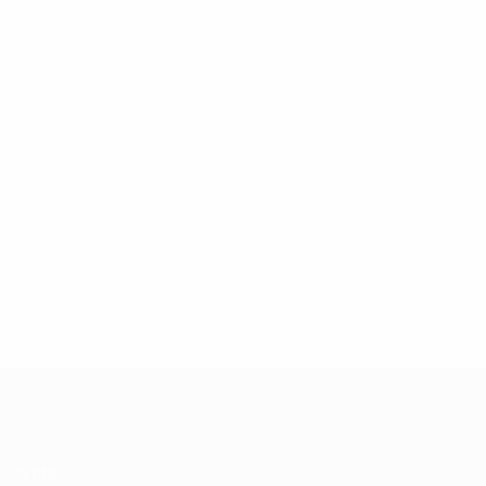
UEFA Futsal Champions League
Partite