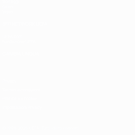
Sorteggi
Gironi
Video
SITI NETWORK UEFA
UEFA.com
Fondazione UEFA
CAMBIA LINGUA
Italiano
English
Français
Deutsch
Русский
Español
Italiano
P
Privacy
Termini e condizioni
Politica sui cookie
Impostazioni Privacy
© 1998-2026 UEFA. Tutti i diritti riservati