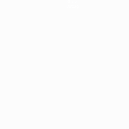
Storia
Dettagli
ortuguês