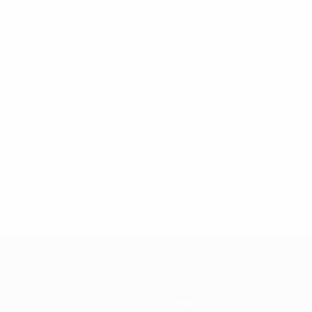
UEFA Futsal Champions League
Partite
Squadre