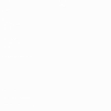
Sorteggi
Storia
Gironi
Dettagli
Video
SITI
NETWORK
UEFA
UEFA.com
Fondazione
UEFA
CAMBIA LINGUA
Italiano
English
Français
Deutsch
Русский
Español
Italiano
Português
Privacy
Termini e condizioni
Politica sui cookie
Impostazioni Privacy