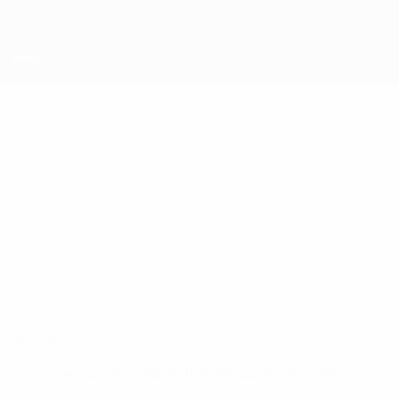
Passa
al
contenuto
principale
UEFA Futsal Champions League
BERNARDO PAÇÓ
Bernardo Paçó Stat.
Sporting CP
Portogallo
Sommario
Nessun dato disponibile per questo giocatore