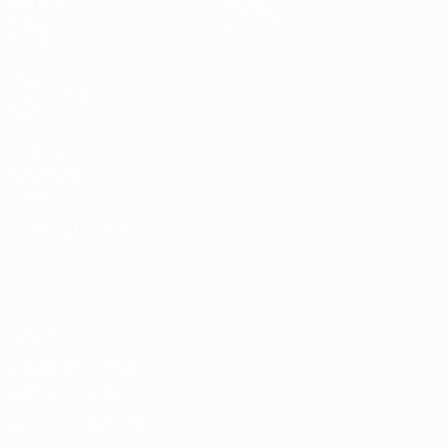
Sorteggi
Storia
Gironi
Dettagli
Video
SITI
NETWORK
UEFA
UEFA.com
Fondazione
UEFA
CAMBIA LINGUA
Italiano
English
Français
Deutsch
Русский
Español
Italiano
Português
Privacy
Termini e condizioni
Politica sui cookie
Impostazioni Privacy