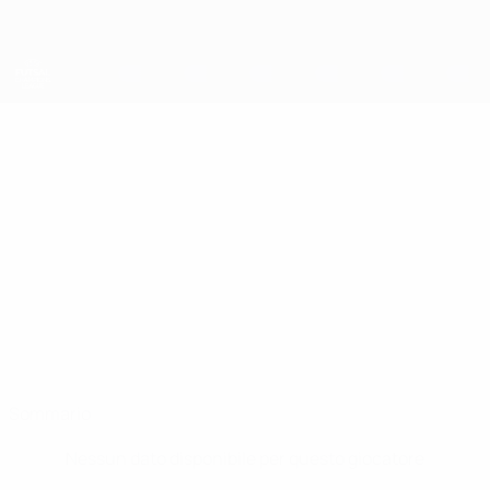
Passa
al
contenuto
principale
UEFA Futsal Champions League
ANDRÉ COELHO
André Coelho Stat.
Benfica
Portogallo
Sommario
Nessun dato disponibile per questo giocatore