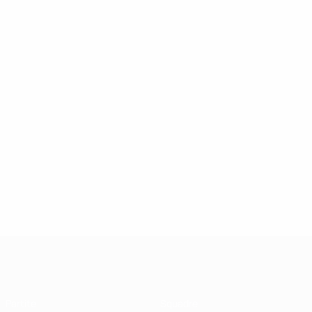
UEFA Futsal Champions League
Partite
Squadre