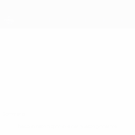
Passa
al
contenuto
principale
UEFA Futsal Champions League
CONOR
Conor Dow Stat.
DOW
Saltires
Scozia
Sommario
Nessun dato disponibile per questo giocatore