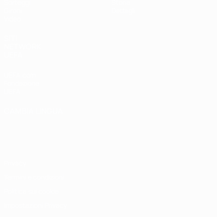
Sorteggi
Storia
Gironi
Dettagli
Video
SITI
NETWORK
UEFA
UEFA.com
Fondazione
UEFA
CAMBIA LINGUA
Italiano
English
Français
Deutsch
Русский
Español
Italiano
Português
Privacy
Termini e condizioni
Politica sui cookie
Impostazioni Privacy