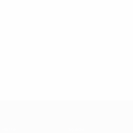
UEFA Futsal Champions League
Partite
Squadre