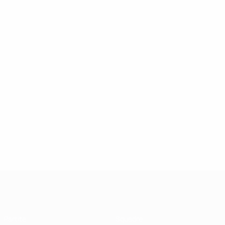
UEFA Futsal Champions League
Partite
Squadre