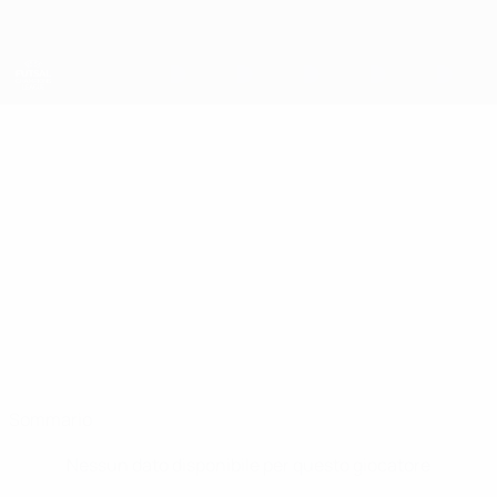
Passa
al
contenuto
principale
UEFA Futsal Champions League
IAN
Ian Byrne Stat.
BYRNE
Blue Magic Dublin
Repubblica d'Irlanda
Sommario
Nessun dato disponibile per questo giocatore