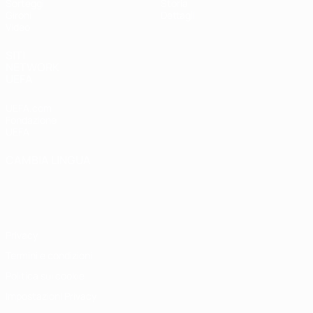
Sorteggi
Storia
Gironi
Dettagli
Video
SITI
NETWORK
UEFA
UEFA.com
Fondazione
UEFA
CAMBIA LINGUA
Italiano
English
Français
Deutsch
Русский
Español
Italiano
Português
Privacy
Termini e condizioni
Politica sui cookie
Impostazioni Privacy