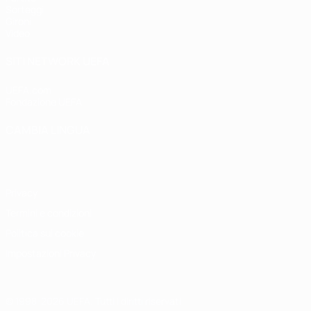
Sorteggi
Gironi
Video
SITI NETWORK UEFA
UEFA.com
Fondazione UEFA
CAMBIA LINGUA
Italiano
English
Français
Deutsch
Русский
Español
Italiano
P
Privacy
Termini e condizioni
Politica sui cookie
Impostazioni Privacy
© 1998-2026 UEFA. Tutti i diritti riservati