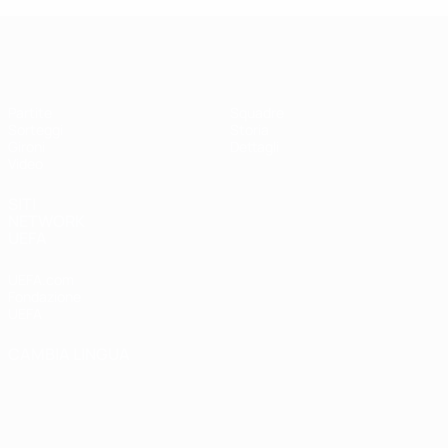
UEFA Futsal Champions League
Partite
Squadre
Sorteggi
Storia
Gironi
Dettagli
Video
SITI
NETWORK
UEFA
UEFA.com
Fondazione
UEFA
CAMBIA LINGUA
Italiano
English
Français
Deutsch
Русский
Español
Italiano
Português