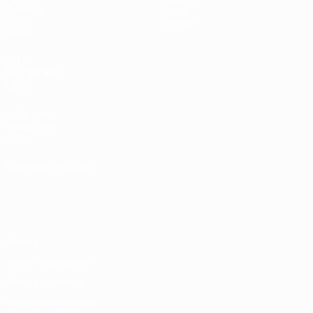
Sorteggi
Storia
Gironi
Dettagli
Video
SITI
NETWORK
UEFA
UEFA.com
Fondazione
UEFA
CAMBIA LINGUA
Italiano
English
Français
Deutsch
Русский
Español
Italiano
Português
Privacy
Termini e condizioni
Politica sui cookie
Impostazioni Privacy