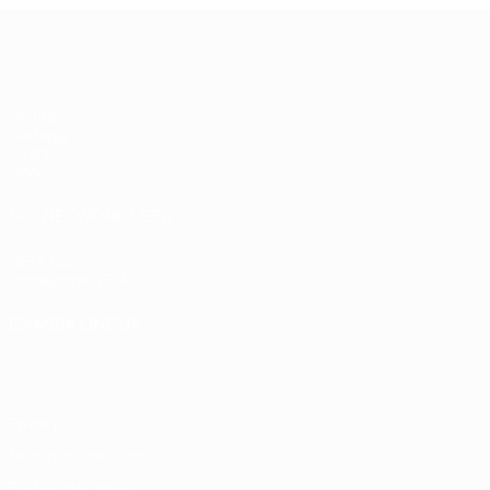
UEFA Futsal Champions League
Partite
Sorteggi
Gironi
Video
SITI NETWORK UEFA
UEFA.com
Fondazione UEFA
CAMBIA LINGUA
Italiano
English
Français
Deutsch
Русский
Español
Italiano
P
Privacy
Termini e condizioni
Politica sui cookie