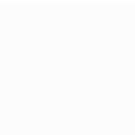
UEFA Futsal Champions League
Partite
Sorteggi
Gironi
Video
SITI NETWORK UEFA
UEFA.com
Fondazione UEFA
CAMBIA LINGUA
Italiano
English
Français
Deutsch
Русский
Español
Italiano
P
Privacy
Termini e condizioni
Politica sui cookie