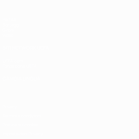
Partite
Sorteggi
Gironi
Video
SITI NETWORK UEFA
UEFA.com
Fondazione UEFA
CAMBIA LINGUA
Italiano
English
Français
Deutsch
Русский
Español
Italiano
P
Privacy
Termini e condizioni
Politica sui cookie
Impostazioni Privacy