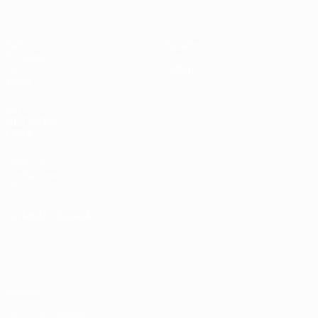
Partite
Squadre
Sorteggi
Storia
Gironi
Dettagli
Video
SITI
NETWORK
UEFA
UEFA.com
Fondazione
UEFA
CAMBIA LINGUA
Italiano
English
Français
Deutsch
Русский
Español
Italiano
Português
Privacy
Termini e condizioni