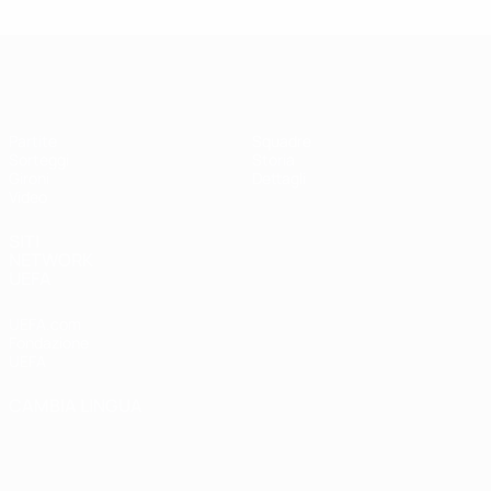
UEFA Futsal Champions League
Partite
Squadre
Sorteggi
Storia
Gironi
Dettagli
Video
SITI
NETWORK
UEFA
UEFA.com
Fondazione
UEFA
CAMBIA LINGUA
Italiano
English
Français
Deutsch
Русский
Español
Italiano
Português