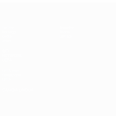
UEFA Futsal Champions League
Partite
Squadre
Sorteggi
Storia
Gironi
Dettagli
Video
SITI
NETWORK
UEFA
UEFA.com
Fondazione
UEFA
CAMBIA LINGUA
Italiano
English
Français
Deutsch
Русский
Español
Italiano
Português