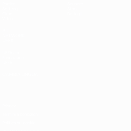
Partite
Squadre
Sorteggi
Storia
Gironi
Dettagli
Video
SITI
NETWORK
UEFA
UEFA.com
Fondazione
UEFA
CAMBIA LINGUA
Italiano
English
Français
Deutsch
Русский
Español
Italiano
Português
Privacy
Termini e condizioni
Politica sui cookie