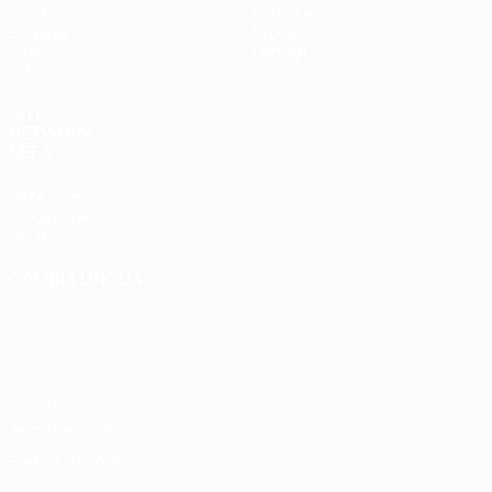
Partite
Squadre
Sorteggi
Storia
Gironi
Dettagli
Video
SITI
NETWORK
UEFA
UEFA.com
Fondazione
UEFA
CAMBIA LINGUA
Italiano
English
Français
Deutsch
Русский
Español
Italiano
Português
Privacy
Termini e condizioni
Politica sui cookie